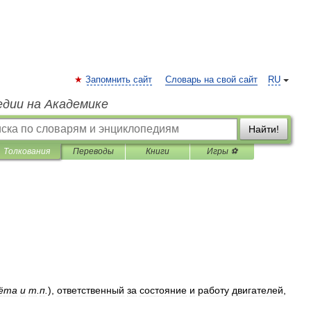
Запомнить сайт
Словарь на свой сайт
RU
едии на Академике
Найти!
Толкования
Переводы
Книги
Игры ⚽
ёта
и
т
.
п
.
)
,
ответственный
за
состояние
и
работу
двигателей
,