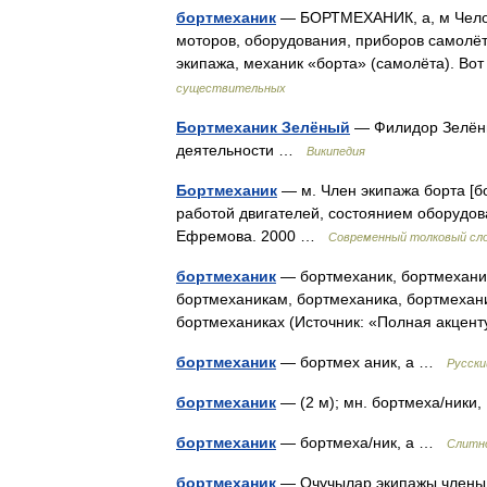
бортмеханик
— БОРТМЕХАНИК, а, м Челов
моторов, оборудования, приборов самолёта
экипажа, механик «борта» (самолёта). В
существительных
Бортмеханик Зелёный
— Филидор Зелёны
деятельности …
Википедия
Бортмеханик
— м. Член экипажа борта [бо
работой двигателей, состоянием оборудов
Ефремова. 2000 …
Современный толковый сло
бортмеханик
— бортмеханик, бортмеханик
бортмеханикам, бортмеханика, бортмехан
бортмеханиках (Источник: «Полная акцен
бортмеханик
— бортмех аник, а …
Русски
бортмеханик
— (2 м); мн. бортмеха/ники
бортмеханик
— бортмеха/ник, а …
Слитно
бортмеханик
— Очучылар экипажы члены