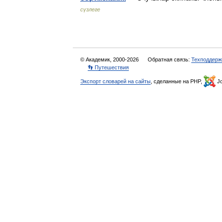
сүзлеге
© Академик, 2000-2026
Обратная связь:
Техподдерж
👣 Путешествия
Экспорт словарей на сайты
, сделанные на PHP,
Jo