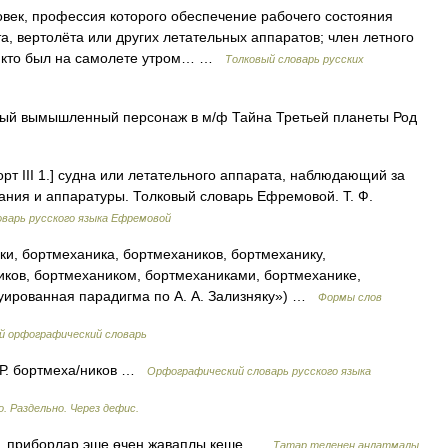
ек, профессия которого обеспечение рабочего состояния
, вертолёта или других летательных аппаратов; член летного
от кто был на самолете утром… …
Толковый словарь русских
й вымышленный персонаж в м/ф Тайна Третьей планеты Род
рт III 1.] судна или летательного аппарата, наблюдающий за
ания и аппаратуры. Толковый словарь Ефремовой. Т. Ф.
варь русского языка Ефремовой
и, бортмеханика, бортмехаников, бортмеханику,
иков, бортмехаником, бортмеханиками, бортмеханике,
туированная парадигма по А. А. Зализняку») …
Формы слов
й орфографический словарь
, Р. бортмеха/ников …
Орфографический словарь русского языка
. Раздельно. Через дефис.
, приборлар эше өчен җаваплы кеше …
Татар теленең аңлатмалы