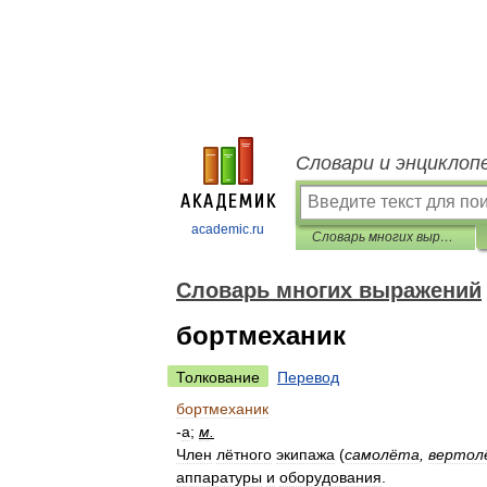
Словари и энциклоп
academic.ru
Словарь многих выражений
Словарь многих выражений
бортмеханик
Толкование
Перевод
бортмеханик
-
а
;
м
.
Член
лётного
экипажа
(
самолёта
,
вертол
аппаратуры
и
оборудования
.