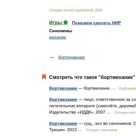
Словарь
многих
выражений
.
2014
.
Игры ⚽
Поможем сделать НИР
Синонимы
:
механик
бортинженер
Смотреть что такое "бортмеханик" 
бортмеханик
— бортмеханик …
Орфографи
бортмеханик
— лицо, ответственное за со
летательном аппарате (самолёте, дирижаб
Издательство «ИДДК», 2007 …
Словарь инос
бортмеханик
— сущ., кол во синонимов: 2 
Тришин. 2013 …
Словарь синонимов