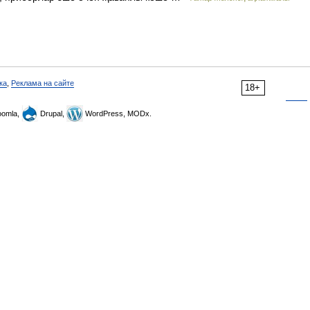
ка
,
Реклама на сайте
18+
omla,
Drupal,
WordPress, MODx.